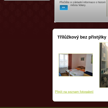
Přečtěte si základní informace o historii
města Volary.
>>
Třílůžkový bez přistýlky
Přejít na seznam fotogalerií