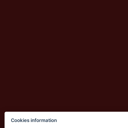
Cookies information